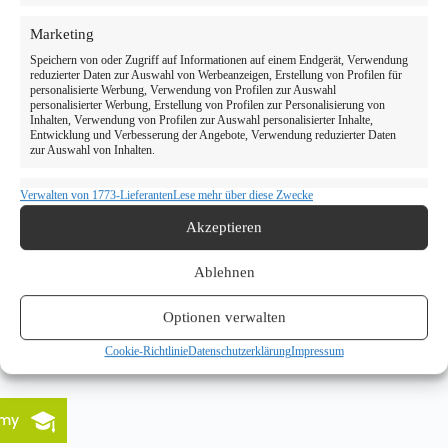
Marketing
Speichern von oder Zugriff auf Informationen auf einem Endgerät, Verwendung
reduzierter Daten zur Auswahl von Werbeanzeigen, Erstellung von Profilen für
personalisierte Werbung, Verwendung von Profilen zur Auswahl
personalisierter Werbung, Erstellung von Profilen zur Personalisierung von
Inhalten, Verwendung von Profilen zur Auswahl personalisierter Inhalte,
Entwicklung und Verbesserung der Angebote, Verwendung reduzierter Daten
zur Auswahl von Inhalten.
Verwalten von 1773-Lieferanten
Lese mehr über diese Zwecke
Eigenschaften
Immer aktiv
Abgleichung und Kombination von Daten aus unterschiedlichen
Akzeptieren
Quellen, Verknüpfung verschiedener Endgeräte, Identifikation von
Endgeräten anhand automatisch übermittelter Informationen.
Ablehnen
Verwendung genauer Standortdaten, Geräte anhand von
aktiv angeforderten Informationen identifizieren.
Optionen verwalten
Cookie-Richtlinie
Datenschutzerklärung
Impressum
Gewährleistung der Sicherheit, Verhinderung und
Aufdeckung von Betrug und Fehlerbehebung,
Bereitstellung und Anzeige von Werbung und
Immer aktiv
Inhalten, Ihre Entscheidungen zum Datenschutz
emy
speichern und übermitteln.