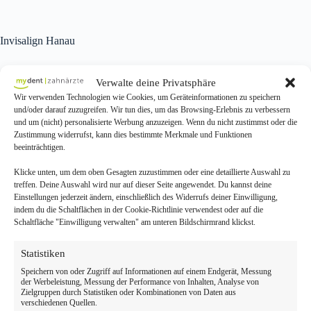
Invisalign Hanau
Invisalign in Hanau – Unsichtbare Zahnkorrektur bei mydent
Verwalte deine Privatsphäre
Wir verwenden Technologien wie Cookies, um Geräteinformationen zu speichern
Möchten Sie gerade Zähne ohne sichtbare Zahnspange? Bei
mydent
und/oder darauf zuzugreifen. Wir tun dies, um das Browsing-Erlebnis zu verbessern
Hanau
bieten wir
Invisalign
– die transparente, herausnehmbare
und um (nicht) personalisierte Werbung anzuzeigen. Wenn du nicht zustimmst oder die
Alternative zur klassischen Zahnspange.
Zustimmung widerrufst, kann dies bestimmte Merkmale und Funktionen
beeinträchtigen.
Vorteile von Invisalign
Klicke unten, um dem oben Gesagten zuzustimmen oder eine detaillierte Auswahl zu
Kaum sichtbar, komfortabel, herausnehmbar beim Essen und
treffen. Deine Auswahl wird nur auf dieser Seite angewendet. Du kannst deine
Zähneputzen. Kein Metallgefühl, kein Einschränken beim Sprechen.
Einstellungen jederzeit ändern, einschließlich des Widerrufs deiner Einwilligung,
indem du die Schaltflächen in der Cookie-Richtlinie verwendest oder auf die
Ablauf & Kosten in Hanau
Schaltfläche "Einwilligung verwalten" am unteren Bildschirmrand klickst.
Wir erstellen einen 3D-Behandlungsplan und fertigen die Schienen
Statistiken
individuell an. Kosten ab 2.500 €. Jetzt Beratungstermin in Hanau
buchen!
Speichern von oder Zugriff auf Informationen auf einem Endgerät, Messung
der Werbeleistung, Messung der Performance von Inhalten, Analyse von
Zielgruppen durch Statistiken oder Kombinationen von Daten aus
verschiedenen Quellen.