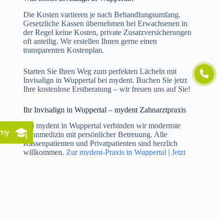
Die Kosten variieren je nach Behandlungsumfang.
Gesetzliche Kassen übernehmen bei Erwachsenen in
der Regel keine Kosten, private Zusatzversicherungen
oft anteilig. Wir erstellen Ihnen gerne einen
transparenten Kostenplan.
Starten Sie Ihren Weg zum perfekten Lächeln mit
Invisalign in Wuppertal bei mydent. Buchen Sie jetzt
Ihre kostenlose Erstberatung – wir freuen uns auf Sie!
Ihr Invisalign in Wuppertal – mydent Zahnarztpraxis
Bei mydent in Wuppertal verbinden wir modernste
emy
Zahnmedizin mit persönlicher Betreuung. Alle
Kassenpatienten und Privatpatienten sind herzlich
willkommen.
Zur mydent-Praxis in Wuppertal
|
Jetzt
Termin vereinbaren
Weitere Informationen für Patienten in Wuppertal:
Invisalign Wuppertal – Invisalign bei mydent
Zahnersatz Wuppertal – Kronen, Brücken &
Prothesen bei mydent