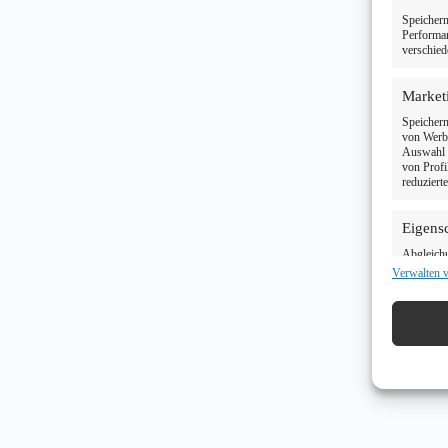
Speichern
Performan
verschied
Market
Speichern
von Werbe
Auswahl p
von Profi
reduziert
Eigens
Abgleich
verschied
Verwalten 
Informati
Verwen
Informa
Gewähr
und Fe
Inhalte