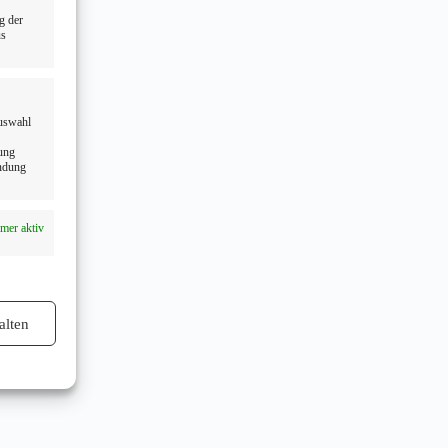
g der
us
Auswahl
dung
endung
mer aktiv
alten
mer aktiv