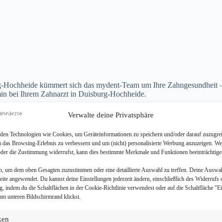
rg-Hochheide kümmert sich das mydent-Team um Ihre Zahngesundheit –
min bei Ihrem Zahnarzt in Duisburg-Hochheide.
Verwalte deine Privatsphäre
en Technologien wie Cookies, um Geräteinformationen zu speichern und/oder darauf zuzugrei
m das Browsing-Erlebnis zu verbessern und um (nicht) personalisierte Werbung anzuzeigen. We
der die Zustimmung widerrufst, kann dies bestimmte Merkmale und Funktionen beeinträchtige
n, um dem oben Gesagten zuzustimmen oder eine detaillierte Auswahl zu treffen. Deine Auswa
Seite angewendet. Du kannst deine Einstellungen jederzeit ändern, einschließlich des Widerrufs 
g, indem du die Schaltflächen in der Cookie-Richtlinie verwendest oder auf die Schaltfläche "E
am unteren Bildschirmrand klickst.
iken