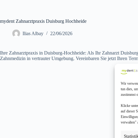
mydent Zahnarztpraxis Duisburg Hochheide
Ilias Albay
22/06/2026
Ihre Zahnarztpraxis in Duisburg-Hochheide: Als Ihr Zahnarzt Duisbu
Zahnmedizin in vertrauter Umgebung. Vereinbaren Sie jetzt Ihren Ter
Wir verwend
tun dies, u
zustimmst o
Klicke unte
auf dieser 
Einwilligun
verwalten" 
Statist