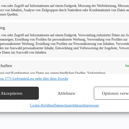
 von oder Zugriff auf Informationen auf einem Endgerät, Messung der Werbeleistung, Messun
ce von Inhalten, Analyse von Zielgruppen durch Statistiken oder Kombinationen von Daten a
enen Quellen.
ing
 von oder Zugriff auf Informationen auf einem Endgerät, Verwendung reduzierter Daten zur 
anzeigen, Erstellung von Profilen für personalisierte Werbung, Verwendung von Profilen zur
ersonalisierter Werbung, Erstellung von Profilen zur Personalisierung von Inhalten, Verwen
len zur Auswahl personalisierter Inhalte, Entwicklung und Verbesserung der Angebote, Verw
er Daten zur Auswahl von Inhalten.
chaften
Im
ung und Kombination von Daten aus unterschiedlichen Quellen, Verknüpfung
ener Endgeräte, Identifikation von Endgeräten anhand automatisch übermittelter
von 1771-Lieferanten
Lese mehr über diese Zwecke
onen.
Akzeptieren
Ablehnen
Optionen verw
dung genauer Standortdaten, Geräte anhand von aktiv angeforderten
tionen identifizieren.
Cookie-Richtlinie
Datenschutzerklärung
Impressum
leistung der Sicherheit, Verhinderung und Aufdeckung von Betrug
hlerbehebung, Bereitstellung und Anzeige von Werbung und
Im
n, Ihre Entscheidungen zum Datenschutz speichern und übermitteln.