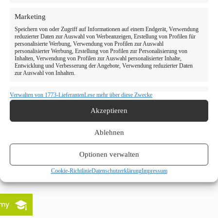
Marketing
Speichern von oder Zugriff auf Informationen auf einem Endgerät, Verwendung
reduzierter Daten zur Auswahl von Werbeanzeigen, Erstellung von Profilen für
personalisierte Werbung, Verwendung von Profilen zur Auswahl
personalisierter Werbung, Erstellung von Profilen zur Personalisierung von
Inhalten, Verwendung von Profilen zur Auswahl personalisierter Inhalte,
Entwicklung und Verbesserung der Angebote, Verwendung reduzierter Daten
zur Auswahl von Inhalten.
Verwalten von 1773-Lieferanten
Lese mehr über diese Zwecke
Eigenschaften
Immer aktiv
Abgleichung und Kombination von Daten aus unterschiedlichen
Akzeptieren
Quellen, Verknüpfung verschiedener Endgeräte, Identifikation von
Endgeräten anhand automatisch übermittelter Informationen.
Ablehnen
Verwendung genauer Standortdaten, Geräte anhand von
aktiv angeforderten Informationen identifizieren.
Optionen verwalten
Cookie-Richtlinie
Datenschutzerklärung
Impressum
Gewährleistung der Sicherheit, Verhinderung und
Aufdeckung von Betrug und Fehlerbehebung,
Bereitstellung und Anzeige von Werbung und
Immer aktiv
Inhalten, Ihre Entscheidungen zum Datenschutz
emy
speichern und übermitteln.