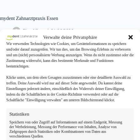
mydent Zahnarztpraxis Essen
Ilias Albay
21/06/2026
Verwalte deine Privatsphäre
Wir verwenden Technologien wie Cookies, um Geräteinformationen zu speichern
und/oder darauf zuzugreifen. Wir tun dies, um das Browsing-Erlebnis zu verbessern
Ihre Zahnarztpraxis in Essen: Als erfahrener Zahnarzt Essen bietet das
und um (nicht) personalisierte Werbung anzuzeigen. Wenn du nicht zustimmst oder die
mydent-Team hochwertige Veneers, Prophylaxe und Zahnerhalt. Wir
Zustimmung widerrufst, kann dies bestimmte Merkmale und Funktionen
kombinieren ästhetische Zahnheilkunde mit moderner Diagnostik.
beeinträchtigen.
Vereinbaren Sie jetzt Ihren Termin bei Ihrem Zahnarzt in Essen.
Klicke unten, um dem oben Gesagten zuzustimmen oder eine detaillierte Auswahl zu
treffen. Deine Auswahl wird nur auf dieser Seite angewendet. Du kannst deine
Einstellungen jederzeit ändern, einschließlich des Widerrufs deiner Einwilligung,
indem du die Schaltflächen in der Cookie-Richtlinie verwendest oder auf die
Schaltfläche "Einwilligung verwalten" am unteren Bildschirmrand klickst.
Statistiken
Speichern von oder Zugriff auf Informationen auf einem Endgerät, Messung
der Werbeleistung, Messung der Performance von Inhalten, Analyse von
Zielgruppen durch Statistiken oder Kombinationen von Daten aus
verschiedenen Quellen.