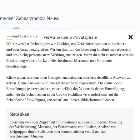
mydent Zahnarztpraxis Neuss
Ilias Albay
22/06/2026
Verwalte deine Privatsphäre
Wir verwenden Technologien wie Cookies, um Geräteinformationen zu speichern
und/oder darauf zuzugreifen. Wir tun dies, um das Browsing-Erlebnis zu verbessern
Ihre Zahnarztpraxis in Neuss: Als Ihr Zahnarzt Neuss bietet das
und um (nicht) personalisierte Werbung anzuzeigen. Wenn du nicht zustimmst oder die
mydent-Team ein breites Spektrum von Zahnersatz über Implantate bis
Zustimmung widerrufst, kann dies bestimmte Merkmale und Funktionen
zu Alignern und Veneers. Wir begleiten Sie mit moderner Diagnostik
beeinträchtigen.
und individueller Beratung. Vereinbaren Sie jetzt Ihren Termin bei
Ihrem Zahnarzt in Neuss.
Klicke unten, um dem oben Gesagten zuzustimmen oder eine detaillierte Auswahl zu
treffen. Deine Auswahl wird nur auf dieser Seite angewendet. Du kannst deine
Einstellungen jederzeit ändern, einschließlich des Widerrufs deiner Einwilligung,
indem du die Schaltflächen in der Cookie-Richtlinie verwendest oder auf die
Schaltfläche "Einwilligung verwalten" am unteren Bildschirmrand klickst.
Statistiken
Speichern von oder Zugriff auf Informationen auf einem Endgerät, Messung
der Werbeleistung, Messung der Performance von Inhalten, Analyse von
Zielgruppen durch Statistiken oder Kombinationen von Daten aus
verschiedenen Quellen.