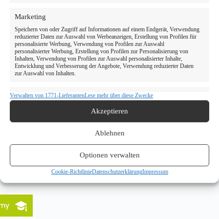
Marketing
Speichern von oder Zugriff auf Informationen auf einem Endgerät, Verwendung
reduzierter Daten zur Auswahl von Werbeanzeigen, Erstellung von Profilen für
personalisierte Werbung, Verwendung von Profilen zur Auswahl
personalisierter Werbung, Erstellung von Profilen zur Personalisierung von
Inhalten, Verwendung von Profilen zur Auswahl personalisierter Inhalte,
Entwicklung und Verbesserung der Angebote, Verwendung reduzierter Daten
zur Auswahl von Inhalten.
Verwalten von 1771-Lieferanten
Lese mehr über diese Zwecke
Eigenschaften
Immer aktiv
Abgleichung und Kombination von Daten aus unterschiedlichen
Akzeptieren
Quellen, Verknüpfung verschiedener Endgeräte, Identifikation von
Endgeräten anhand automatisch übermittelter Informationen.
Ablehnen
Verwendung genauer Standortdaten, Geräte anhand von
aktiv angeforderten Informationen identifizieren.
Optionen verwalten
Cookie-Richtlinie
Datenschutzerklärung
Impressum
Gewährleistung der Sicherheit, Verhinderung und
Aufdeckung von Betrug und Fehlerbehebung,
Bereitstellung und Anzeige von Werbung und
Immer aktiv
Inhalten, Ihre Entscheidungen zum Datenschutz
emy
speichern und übermitteln.