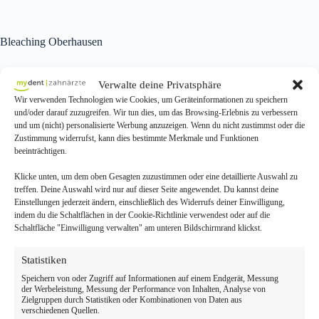
Bleaching Oberhausen
Professionelles Bleaching beim Zahnarzt in Oberhausen
Verwalte deine Privatsphäre
Wir verwenden Technologien wie Cookies, um Geräteinformationen zu speichern
Möchten Sie strahlend weiße Zähne? Bei
mydent Oberhausen
bieten
und/oder darauf zuzugreifen. Wir tun dies, um das Browsing-Erlebnis zu verbessern
wir professionelles
Bleaching
– sicher, effektiv und mit sichtbarem
und um (nicht) personalisierte Werbung anzuzeigen. Wenn du nicht zustimmst oder die
Ergebnis.
Zustimmung widerrufst, kann dies bestimmte Merkmale und Funktionen
beeinträchtigen.
Unsere Bleaching-Methoden in Oberhausen
Klicke unten, um dem oben Gesagten zuzustimmen oder eine detaillierte Auswahl zu
In-Office Bleaching
für sofortige Aufhellung in einer Sitzung,
Home
treffen. Deine Auswahl wird nur auf dieser Seite angewendet. Du kannst deine
Bleaching
mit individuellen Schienen sowie
Kombinations-
Einstellungen jederzeit ändern, einschließlich des Widerrufs deiner Einwilligung,
Bleaching
für maximale Ergebnisse.
indem du die Schaltflächen in der Cookie-Richtlinie verwendest oder auf die
Schaltfläche "Einwilligung verwalten" am unteren Bildschirmrand klickst.
Kosten & Termin in Oberhausen
Statistiken
Bleaching ab 199 €. Jetzt Beratungstermin bei mydent Oberhausen
buchen!
Speichern von oder Zugriff auf Informationen auf einem Endgerät, Messung
der Werbeleistung, Messung der Performance von Inhalten, Analyse von
Zielgruppen durch Statistiken oder Kombinationen von Daten aus
verschiedenen Quellen.