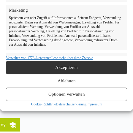
Marketing
Speichern von oder Zugriff auf Informationen auf einem Endgerät, Verwendung
reduzierter Daten zur Auswahl von Werbeanzeigen, Erstellung von Profilen für
personalisierte Werbung, Verwendung von Profilen zur Auswahl
personalisierter Werbung, Erstellung von Profilen zur Personalisierung von
Inhalten, Verwendung von Profilen zur Auswahl personalisierter Inhalte,
Entwicklung und Verbesserung der Angebote, Verwendung reduzierter Daten
zur Auswahl von Inhalten.
Verwalten von 1773-Lieferanten
Lese mehr über diese Zwecke
Eigenschaften
Immer aktiv
Abgleichung und Kombination von Daten aus unterschiedlichen
Akzeptieren
Quellen, Verknüpfung verschiedener Endgeräte, Identifikation von
Endgeräten anhand automatisch übermittelter Informationen.
Ablehnen
Verwendung genauer Standortdaten, Geräte anhand von
aktiv angeforderten Informationen identifizieren.
Optionen verwalten
Cookie-Richtlinie
Datenschutzerklärung
Impressum
Gewährleistung der Sicherheit, Verhinderung und
Aufdeckung von Betrug und Fehlerbehebung,
Bereitstellung und Anzeige von Werbung und
Immer aktiv
Inhalten, Ihre Entscheidungen zum Datenschutz
emy
speichern und übermitteln.