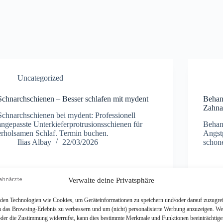
Uncategorized
Schnarchschienen – Besser schlafen mit mydent
Behan
Zahna
Schnarchschienen bei mydent: Professionell
angepasste Unterkieferprotrusionsschienen für
Behan
erholsamen Schlaf. Termin buchen.
Angstp
Ilias Albay
22/03/2026
schon
Verwalte deine Privatsphäre
en Technologien wie Cookies, um Geräteinformationen zu speichern und/oder darauf zuzugrei
m das Browsing-Erlebnis zu verbessern und um (nicht) personalisierte Werbung anzuzeigen. We
Prophylaxe
der die Zustimmung widerrufst, kann dies bestimmte Merkmale und Funktionen beeinträchtige