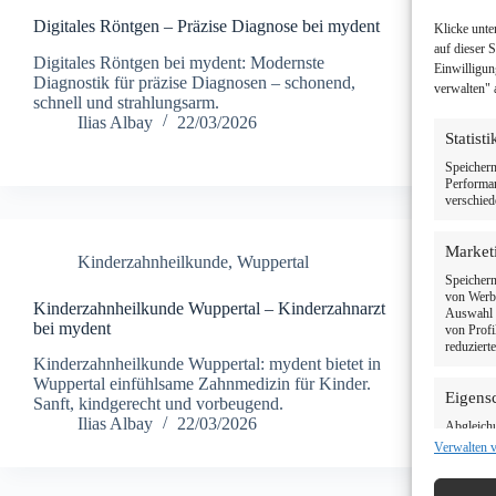
Digitales Röntgen – Präzise Diagnose bei mydent
Klicke unte
auf dieser 
Digitales Röntgen bei mydent: Modernste
Einwilligun
Diagnostik für präzise Diagnosen – schonend,
verwalten" 
schnell und strahlungsarm.
Ilias Albay
22/03/2026
Statist
Speichern
Performan
verschied
Market
Kinderzahnheilkunde
,
Wuppertal
Speichern
von Werbe
Kinderzahnheilkunde Wuppertal – Kinderzahnarzt
Auswahl p
bei mydent
von Profi
reduziert
Kinderzahnheilkunde Wuppertal: mydent bietet in
Wuppertal einfühlsame Zahnmedizin für Kinder.
Eigens
Sanft, kindgerecht und vorbeugend.
Ilias Albay
22/03/2026
Abgleich
verschied
Verwalten 
Informati