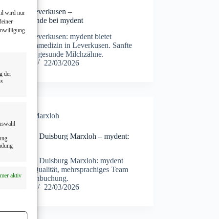
rzahnarzt Leverkusen –
hl wird nur
rzahnheilkunde bei mydent
deiner
inwilligung
rzahnarzt Leverkusen: mydent bietet
erechte Zahnmedizin in Leverkusen. Sanfte
dlungen für gesunde Milchzähne.
Ilias Albay
22/03/2026
g der
us
Duisburg
,
Marxloh
Auswahl
r Zahnarzt in Duisburg Marxloh – mydent:
dung
ät vor Ort
endung
r Zahnarzt in Duisburg Marxloh: mydent
für höchste Qualität, mehrsprachiges Team
mer aktiv
nline-Terminbuchung.
Ilias Albay
22/03/2026