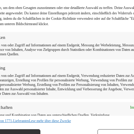
Parodontitisbehandlung – Gesundes Zahnfleisch
Kinde
n, um dem oben Gesagten zuzustimmen oder eine detaillierte Auswahl zu treffen. Deine Auswa
bei mydent
Kinde
Seite angewendet. Du kannst deine Einstellungen jederzeit ändern, einschließlich des Widerrufs 
g, indem du die Schaltflächen in der Cookie-Richtlinie verwendest oder auf die Schaltfläche "E
Parodontitisbehandlung bei mydent: Professionelle
Kinde
am unteren Bildschirmrand klickst.
Behandlung von Zahnfleischentzündung und
kindg
Parodontitis. Jetzt Termin buchen.
Behan
iken
Ilias Albay
22/03/2026
 von oder Zugriff auf Informationen auf einem Endgerät, Messung der Werbeleistung, Messun
ce von Inhalten, Analyse von Zielgruppen durch Statistiken oder Kombinationen von Daten a
enen Quellen.
ing
Aligner
 von oder Zugriff auf Informationen auf einem Endgerät, Verwendung reduzierter Daten zur 
anzeigen, Erstellung von Profilen für personalisierte Werbung, Verwendung von Profilen zur
Unsichtbare Aligner – Transparente Zahnkorrektur
Beste
ersonalisierter Werbung, Erstellung von Profilen zur Personalisierung von Inhalten, Verwen
bei mydent
Qualit
len zur Auswahl personalisierter Inhalte, Entwicklung und Verbesserung der Angebote, Verw
er Daten zur Auswahl von Inhalten.
Unsichtbare Aligner bei mydent: Transparente
Beste
Zahnkorrekturen für ein schönes, gerades Lächeln
steht 
chaften
Im
– diskret, komfortabel, modern.
und O
Ilias Albay
22/03/2026
ung und Kombination von Daten aus unterschiedlichen Quellen, Verknüpfung
ener Endgeräte, Identifikation von Endgeräten anhand automatisch übermittelter
von 1771-Lieferanten
Lese mehr über diese Zwecke
onen.