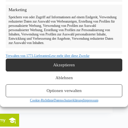
mydent
Marketing
Zahnreinigung Duisburg: mydent bietet
Speichern von oder Zugriff auf Informationen auf einem Endgerät, Verwendung
professionelle Zahnreinigung in Duisburg Marxloh
reduzierter Daten zur Auswahl von Werbeanzeigen, Erstellung von Profilen für
und Hochheide.
personalisierte Werbung, Verwendung von Profilen zur Auswahl
Ilias Albay
22/03/2026
personalisierter Werbung, Erstellung von Profilen zur Personalisierung von
Inhalten, Verwendung von Profilen zur Auswahl personalisierter Inhalte,
Entwicklung und Verbesserung der Angebote, Verwendung reduzierter Daten
zur Auswahl von Inhalten.
Verwalten von 1771-Lieferanten
Lese mehr über diese Zwecke
Eigenschaften
Immer aktiv
Duisburg
,
Prophylaxe
Abgleichung und Kombination von Daten aus unterschiedlichen
Akzeptieren
Quellen, Verknüpfung verschiedener Endgeräte, Identifikation von
Professionelle Zahnreinigung Duisburg – PZR bei
Endgeräten anhand automatisch übermittelter Informationen.
mydent
Ablehnen
Verwendung genauer Standortdaten, Geräte anhand von
Professionelle Zahnreinigung Duisburg: mydent
aktiv angeforderten Informationen identifizieren.
Optionen verwalten
bietet gründliche PZR in Duisburg Marxloh und
Hochheide. Jetzt Termin buchen.
Cookie-Richtlinie
Datenschutzerklärung
Impressum
Ilias Albay
22/03/2026
Gewährleistung der Sicherheit, Verhinderung und
Aufdeckung von Betrug und Fehlerbehebung,
Bereitstellung und Anzeige von Werbung und
Immer aktiv
Inhalten, Ihre Entscheidungen zum Datenschutz
emy
speichern und übermitteln.