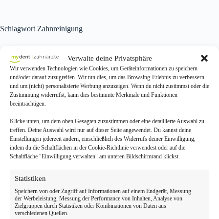
Schlagwort
Zahnreinigung
Verwalte deine Privatsphäre
Wir verwenden Technologien wie Cookies, um Geräteinformationen zu speichern
Neuss
,
Prophylaxe
und/oder darauf zuzugreifen. Wir tun dies, um das Browsing-Erlebnis zu verbessern
und um (nicht) personalisierte Werbung anzuzeigen. Wenn du nicht zustimmst oder die
Prophylaxe Neuss – Professionelle Zahnvorsorge bei
Zustimmung widerrufst, kann dies bestimmte Merkmale und Funktionen
mydent
beeinträchtigen.
Prophylaxe Neuss: mydent bietet in Neuss
Klicke unten, um dem oben Gesagten zuzustimmen oder eine detaillierte Auswahl zu
professionelle Vorsorge für gesunde Zähne. PZR,
treffen. Deine Auswahl wird nur auf dieser Seite angewendet. Du kannst deine
Fluorid, individuelle Beratung.
Einstellungen jederzeit ändern, einschließlich des Widerrufs deiner Einwilligung,
Ilias Albay
22/03/2026
indem du die Schaltflächen in der Cookie-Richtlinie verwendest oder auf die
Schaltfläche "Einwilligung verwalten" am unteren Bildschirmrand klickst.
Statistiken
Speichern von oder Zugriff auf Informationen auf einem Endgerät, Messung
Duisburg
,
Prophylaxe
der Werbeleistung, Messung der Performance von Inhalten, Analyse von
Zielgruppen durch Statistiken oder Kombinationen von Daten aus
verschiedenen Quellen.
Zahnreinigung Duisburg – Professionelle PZR bei