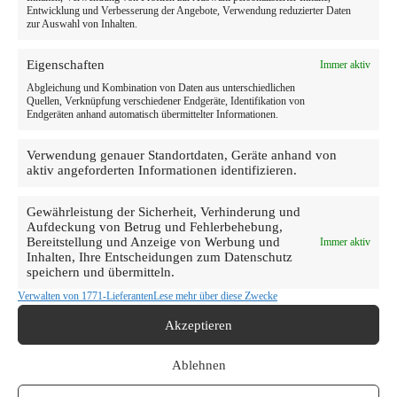
Entwicklung und Verbesserung der Angebote, Verwendung reduzierter Daten
zur Auswahl von Inhalten.
Eigenschaften
Immer aktiv
Rheinhausen
Abgleichung und Kombination von Daten aus unterschiedlichen
Quellen, Verknüpfung verschiedener Endgeräte, Identifikation von
Endgeräten anhand automatisch übermittelter Informationen.
Zahnarzt Rheinhausen – Ihre Praxis bei mydent
Duisburg
Verwendung genauer Standortdaten, Geräte anhand von
Zahnarzt Rheinhausen – Ihre Zahnarztpraxis bei
aktiv angeforderten Informationen identifizieren.
mydent In Rheinhausen ist mydent Ihr verlässlicher
Zahnarzt für die ganze Familie. Unser engagiertes
Team verbindet modernste Zahnmedizin mit
Gewährleistung der Sicherheit, Verhinderung und
Aufdeckung von Betrug und Fehlerbehebung,
persönlicher Betreuung und echtem
Bereitstellung und Anzeige von Werbung und
Immer aktiv
Einfühlungsvermögen. Bei uns sind Kassen- und
Inhalten, Ihre Entscheidungen zum Datenschutz
Privatpatienten gleichwertig willkommen. Unser
speichern und übermitteln.
Angebot…
Ilias Albay
23/05/2026
Verwalten von 1771-Lieferanten
Lese mehr über diese Zwecke
Akzeptieren
Ablehnen
Leverkusen