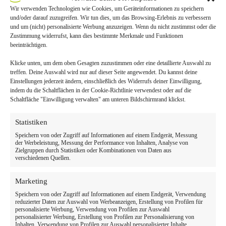
in Duisburg Zugang zu einem umfassenden
Wir verwenden Technologien wie Cookies, um Geräteinformationen zu speichern
Leistungsspektrum, das über den Kassenstandard
und/oder darauf zuzugreifen. Wir tun dies, um das Browsing-Erlebnis zu verbessern
hinausgeht. Wir bieten Ihnen modernste Materialien,
und um (nicht) personalisierte Werbung anzuzeigen. Wenn du nicht zustimmst oder die
innovative Behandlungsmethoden und eine
Zustimmung widerrufst, kann dies bestimmte Merkmale und Funktionen
persönliche Betreuung, die Ihrer Mundgesundheit in
beeinträchtigen.
allen Aspekten…
Ilias Albay
25/05/2026
Klicke unten, um dem oben Gesagten zuzustimmen oder eine detaillierte Auswahl zu
treffen. Deine Auswahl wird nur auf dieser Seite angewendet. Du kannst deine
Einstellungen jederzeit ändern, einschließlich des Widerrufs deiner Einwilligung,
indem du die Schaltflächen in der Cookie-Richtlinie verwendest oder auf die
Schaltfläche "Einwilligung verwalten" am unteren Bildschirmrand klickst.
Kinderzahnheilkunde
Statistiken
Speichern von oder Zugriff auf Informationen auf einem Endgerät, Messung
Familienpraxis Oberhausen – Zahnarzt für die ganze
der Werbeleistung, Messung der Performance von Inhalten, Analyse von
Familie bei mydent
Zielgruppen durch Statistiken oder Kombinationen von Daten aus
verschiedenen Quellen.
Zahnarzt für die ganze Familie in Oberhausen Bei
mydent in Oberhausen sind alle Familienmitglieder
Marketing
willkommen – vom Kleinkind bis zu den Großeltern.
Als echte Familienpraxis in Oberhausen kennen wir
Speichern von oder Zugriff auf Informationen auf einem Endgerät, Verwendung
die verschiedenen Bedürfnisse und Anliegen jeder
reduzierter Daten zur Auswahl von Werbeanzeigen, Erstellung von Profilen für
Altersgruppe und bieten eine umfassende…
personalisierte Werbung, Verwendung von Profilen zur Auswahl
personalisierter Werbung, Erstellung von Profilen zur Personalisierung von
Ilias Albay
24/05/2026
Inhalten, Verwendung von Profilen zur Auswahl personalisierter Inhalte,