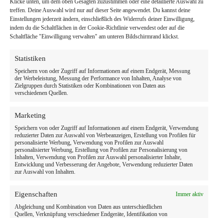
Klicke unten, um dem oben Gesagten zuzustimmen oder eine detaillierte Auswahl zu
Familienpraxis Frankfurt – Zahnarzt für die ganze
treffen. Deine Auswahl wird nur auf dieser Seite angewendet. Du kannst deine
Familie bei mydent
Einstellungen jederzeit ändern, einschließlich des Widerrufs deiner Einwilligung,
indem du die Schaltflächen in der Cookie-Richtlinie verwendest oder auf die
Zahnarzt für die ganze Familie in Frankfurt Bei
Schaltfläche "Einwilligung verwalten" am unteren Bildschirmrand klickst.
mydent in Frankfurt sind alle Familienmitglieder
willkommen – vom Kleinkind bis zu den Großeltern.
Als echte Familienpraxis in Frankfurt kennen wir die
Statistiken
verschiedenen Bedürfnisse und Anliegen jeder
Speichern von oder Zugriff auf Informationen auf einem Endgerät, Messung
Altersgruppe und bieten eine umfassende…
der Werbeleistung, Messung der Performance von Inhalten, Analyse von
Ilias Albay
19/05/2026
Zielgruppen durch Statistiken oder Kombinationen von Daten aus
verschiedenen Quellen.
Marketing
Speichern von oder Zugriff auf Informationen auf einem Endgerät, Verwendung
Frankfurt
reduzierter Daten zur Auswahl von Werbeanzeigen, Erstellung von Profilen für
personalisierte Werbung, Verwendung von Profilen zur Auswahl
personalisierter Werbung, Erstellung von Profilen zur Personalisierung von
Wurzelbehandlung Frankfurt – Schmerzfrei
Inhalten, Verwendung von Profilen zur Auswahl personalisierter Inhalte,
Zahnerhalten bei mydent
Entwicklung und Verbesserung der Angebote, Verwendung reduzierter Daten
zur Auswahl von Inhalten.
Wurzelbehandlung in Frankfurt – Modern, schonend
und nahezu schmerzfrei Eine Wurzelbehandlung in
Eigenschaften
Immer aktiv
Frankfurt bei mydent rettet Ihren Zahn, wenn eine
Infektion die Zahnpulpa befallen hat. Mit modernster
Abgleichung und Kombination von Daten aus unterschiedlichen
Quellen, Verknüpfung verschiedener Endgeräte, Identifikation von
Endodontie-Technik und optimaler Betäubung ist