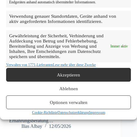
Endgeräten anhand automatisch übermittelter Informationen.
der Eingriff nahezu schmerzfrei – und verhindert
die…
Ilias Albay
14/05/2026
Verwendung genauer Standortdaten, Geräte anhand von
aktiv angeforderten Informationen identifizieren.
Gewährleistung der Sicherheit, Verhinderung und
Aufdeckung von Betrug und Fehlerbehebung,
Bereitstellung und Anzeige von Werbung und
Immer aktiv
Frankfurt
,
Prophylaxe
Inhalten, Ihre Entscheidungen zum Datenschutz
speichern und übermitteln.
Prophylaxe Frankfurt – Professionelle Zahnvorsorge
Verwalten von 1771-Lieferanten
Lese mehr über diese Zwecke
bei mydent
Akzeptieren
Prophylaxe in Frankfurt – Vorbeugen ist besser als
heilen Prophylaxe ist die effektivste und
kostengünstigste zahnmedizinische Maßnahme
Ablehnen
überhaupt. Bei mydent in Frankfurt bieten wir
umfassende Prophylaxe-Leistungen für alle
Optionen verwalten
Altersgruppen: von der professionellen
Zahnreinigung (PZR) über Karies-
Cookie-Richtlinie
Datenschutzerklärung
Impressum
Früherkennungsuntersuchungen bis hin zur
Ernährungsberatung…
Ilias Albay
12/05/2026