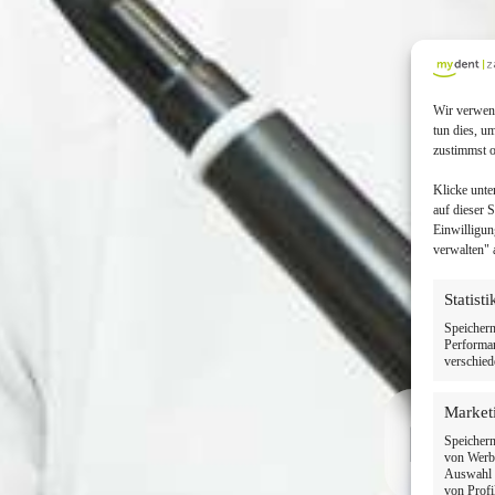
Wir verwend
tun dies, u
zustimmst o
Klicke unte
auf dieser 
Einwilligun
verwalten" 
Statist
Speichern
Performan
verschied
Market
Ihr
Speichern
von Werbe
Auswahl p
von Profi