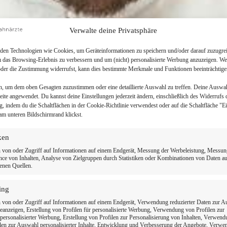
Verwalte deine Privatsphäre
en Technologien wie Cookies, um Geräteinformationen zu speichern und/oder darauf zuzugrei
m das Browsing-Erlebnis zu verbessern und um (nicht) personalisierte Werbung anzuzeigen. We
der die Zustimmung widerrufst, kann dies bestimmte Merkmale und Funktionen beeinträchtige
n, um dem oben Gesagten zuzustimmen oder eine detaillierte Auswahl zu treffen. Deine Auswa
Seite angewendet. Du kannst deine Einstellungen jederzeit ändern, einschließlich des Widerrufs 
g, indem du die Schaltflächen in der Cookie-Richtlinie verwendest oder auf die Schaltfläche "E
am unteren Bildschirmrand klickst.
iken
 von oder Zugriff auf Informationen auf einem Endgerät, Messung der Werbeleistung, Messun
ce von Inhalten, Analyse von Zielgruppen durch Statistiken oder Kombinationen von Daten a
enen Quellen.
ing
 Zahnarzt in Ihrer 
 von oder Zugriff auf Informationen auf einem Endgerät, Verwendung reduzierter Daten zur 
anzeigen, Erstellung von Profilen für personalisierte Werbung, Verwendung von Profilen zur
ersonalisierter Werbung, Erstellung von Profilen zur Personalisierung von Inhalten, Verwen
len zur Auswahl personalisierter Inhalte, Entwicklung und Verbesserung der Angebote, Verw