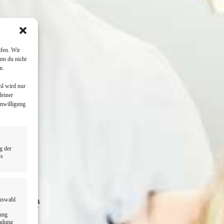
fen. Wir
nn du nicht
n.
hl wird nur
deiner
inwilligung
g der
us
Nähe
Auswahl
dung
endung