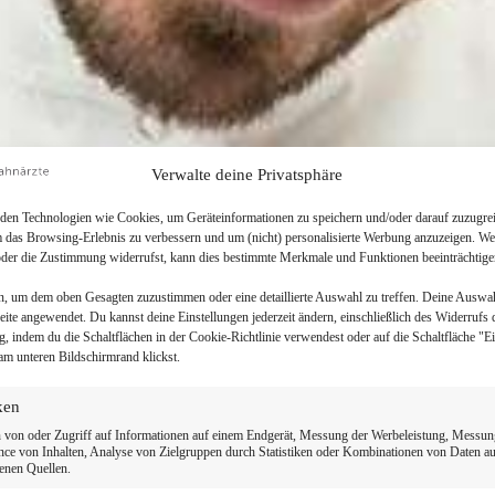
Verwalte deine Privatsphäre
en Technologien wie Cookies, um Geräteinformationen zu speichern und/oder darauf zuzugrei
m das Browsing-Erlebnis zu verbessern und um (nicht) personalisierte Werbung anzuzeigen. We
der die Zustimmung widerrufst, kann dies bestimmte Merkmale und Funktionen beeinträchtige
n, um dem oben Gesagten zuzustimmen oder eine detaillierte Auswahl zu treffen. Deine Auswa
Seite angewendet. Du kannst deine Einstellungen jederzeit ändern, einschließlich des Widerrufs 
g, indem du die Schaltflächen in der Cookie-Richtlinie verwendest oder auf die Schaltfläche "E
am unteren Bildschirmrand klickst.
iken
 von oder Zugriff auf Informationen auf einem Endgerät, Messung der Werbeleistung, Messun
ce von Inhalten, Analyse von Zielgruppen durch Statistiken oder Kombinationen von Daten a
enen Quellen.