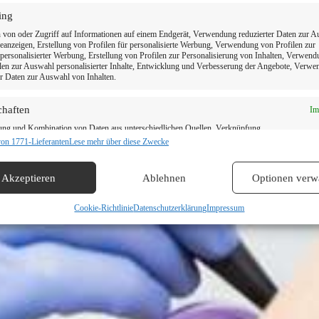
ing
 Zahnarzt in Ihrer 
 von oder Zugriff auf Informationen auf einem Endgerät, Verwendung reduzierter Daten zur 
anzeigen, Erstellung von Profilen für personalisierte Werbung, Verwendung von Profilen zur
ersonalisierter Werbung, Erstellung von Profilen zur Personalisierung von Inhalten, Verwen
len zur Auswahl personalisierter Inhalte, Entwicklung und Verbesserung der Angebote, Verw
er Daten zur Auswahl von Inhalten.
Termin vereinbaren
chaften
Im
ung und Kombination von Daten aus unterschiedlichen Quellen, Verknüpfung
ener Endgeräte, Identifikation von Endgeräten anhand automatisch übermittelter
von 1771-Lieferanten
Lese mehr über diese Zwecke
onen.
Akzeptieren
Ablehnen
Optionen verw
dung genauer Standortdaten, Geräte anhand von aktiv angeforderten
tionen identifizieren.
Cookie-Richtlinie
Datenschutzerklärung
Impressum
leistung der Sicherheit, Verhinderung und Aufdeckung von Betrug
hlerbehebung, Bereitstellung und Anzeige von Werbung und
Im
n, Ihre Entscheidungen zum Datenschutz speichern und übermitteln.