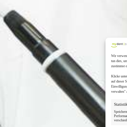
Wir verwend
tun dies, u
zustimmst o
Klicke unte
auf dieser 
Einwilligun
verwalten" 
Statist
Speichern
Performan
verschied