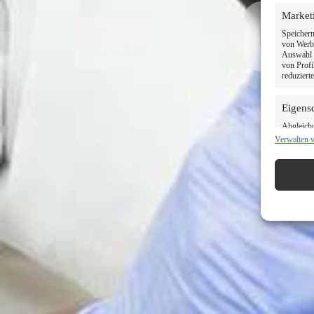
Market
Ihr
Speichern
von Werbe
Auswahl p
von Profi
reduziert
Eigens
Abgleich
verschied
Verwalten 
Informati
Verwen
Informa
Gewähr
und Fe
Inhalte