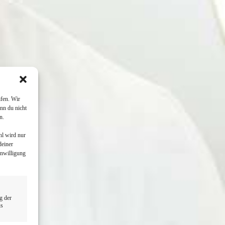
fen. Wir
nn du nicht
n.
hl wird nur
deiner
inwilligung
g der
us