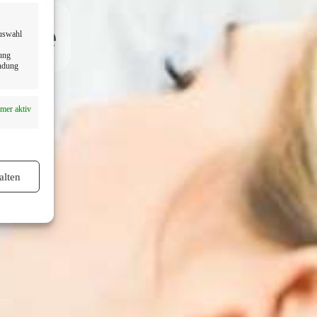
Nähe
Auswahl
dung
endung
mer aktiv
alten
mer aktiv