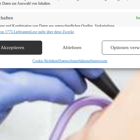
er Daten zur Auswahl von Inhalten.
Termin vereinbaren
chaften
Im
ung und Kombination von Daten aus unterschiedlichen Quellen, Verknüpfung
ener Endgeräte, Identifikation von Endgeräten anhand automatisch übermittelter
von 1773-Lieferanten
Lese mehr über diese Zwecke
onen.
Akzeptieren
Ablehnen
Optionen verw
dung genauer Standortdaten, Geräte anhand von aktiv angeforderten
tionen identifizieren.
Cookie-Richtlinie
Datenschutzerklärung
Impressum
leistung der Sicherheit, Verhinderung und Aufdeckung von Betrug
hlerbehebung, Bereitstellung und Anzeige von Werbung und
Im
n, Ihre Entscheidungen zum Datenschutz speichern und übermitteln.