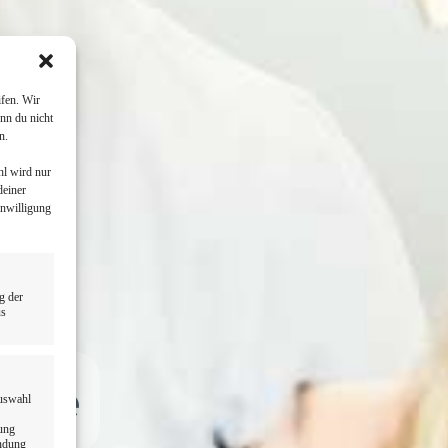
fen. Wir
nn du nicht
n.
hl wird nur
deiner
inwilligung
g der
us
Nähe
Auswahl
dung
endung