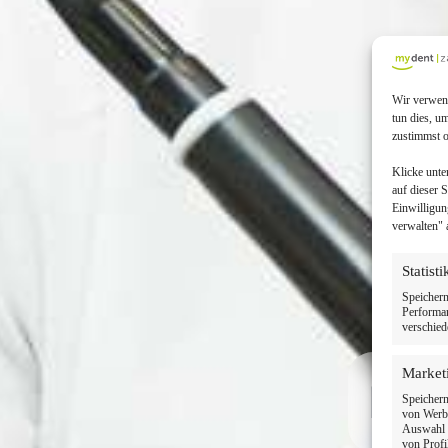
Wir verwend
tun dies, u
zustimmst o
Klicke unte
auf dieser 
Einwilligun
verwalten" 
Statist
Speichern
Performan
verschied
Market
Ihr
Speichern
von Werbe
Auswahl p
von Profi