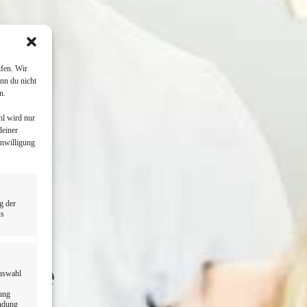
fen. Wir
nn du nicht
n.
hl wird nur
deiner
inwilligung
g der
us
Nähe
Auswahl
dung
endung