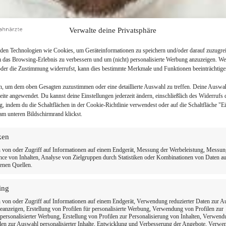
Verwalte deine Privatsphäre
en Technologien wie Cookies, um Geräteinformationen zu speichern und/oder darauf zuzugrei
m das Browsing-Erlebnis zu verbessern und um (nicht) personalisierte Werbung anzuzeigen. We
der die Zustimmung widerrufst, kann dies bestimmte Merkmale und Funktionen beeinträchtige
n, um dem oben Gesagten zuzustimmen oder eine detaillierte Auswahl zu treffen. Deine Auswa
Seite angewendet. Du kannst deine Einstellungen jederzeit ändern, einschließlich des Widerrufs 
g, indem du die Schaltflächen in der Cookie-Richtlinie verwendest oder auf die Schaltfläche "E
am unteren Bildschirmrand klickst.
iken
 von oder Zugriff auf Informationen auf einem Endgerät, Messung der Werbeleistung, Messun
ce von Inhalten, Analyse von Zielgruppen durch Statistiken oder Kombinationen von Daten a
enen Quellen.
ing
 Zahnarzt in Ihrer 
 von oder Zugriff auf Informationen auf einem Endgerät, Verwendung reduzierter Daten zur 
anzeigen, Erstellung von Profilen für personalisierte Werbung, Verwendung von Profilen zur
ersonalisierter Werbung, Erstellung von Profilen zur Personalisierung von Inhalten, Verwen
len zur Auswahl personalisierter Inhalte, Entwicklung und Verbesserung der Angebote, Verw