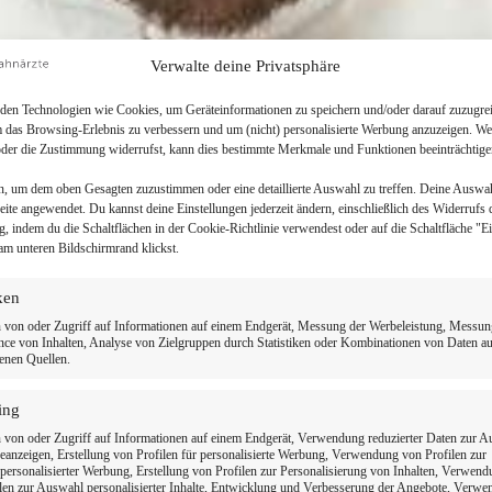
Verwalte deine Privatsphäre
en Technologien wie Cookies, um Geräteinformationen zu speichern und/oder darauf zuzugrei
m das Browsing-Erlebnis zu verbessern und um (nicht) personalisierte Werbung anzuzeigen. We
der die Zustimmung widerrufst, kann dies bestimmte Merkmale und Funktionen beeinträchtige
n, um dem oben Gesagten zuzustimmen oder eine detaillierte Auswahl zu treffen. Deine Auswa
Seite angewendet. Du kannst deine Einstellungen jederzeit ändern, einschließlich des Widerrufs 
g, indem du die Schaltflächen in der Cookie-Richtlinie verwendest oder auf die Schaltfläche "E
am unteren Bildschirmrand klickst.
iken
 von oder Zugriff auf Informationen auf einem Endgerät, Messung der Werbeleistung, Messun
ce von Inhalten, Analyse von Zielgruppen durch Statistiken oder Kombinationen von Daten a
enen Quellen.
ing
 Zahnarzt in Ihrer 
 von oder Zugriff auf Informationen auf einem Endgerät, Verwendung reduzierter Daten zur 
anzeigen, Erstellung von Profilen für personalisierte Werbung, Verwendung von Profilen zur
ersonalisierter Werbung, Erstellung von Profilen zur Personalisierung von Inhalten, Verwen
len zur Auswahl personalisierter Inhalte, Entwicklung und Verbesserung der Angebote, Verw