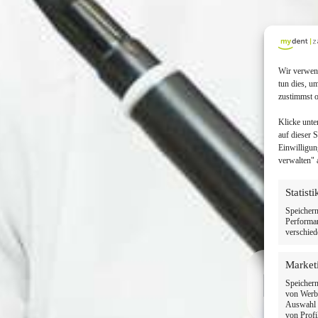
Wir verwend
tun dies, u
zustimmst o
Klicke unte
auf dieser 
Einwilligun
verwalten" 
Statist
Speichern
Performan
verschied
Market
Ihr
Speichern
von Werbe
Auswahl p
von Profi