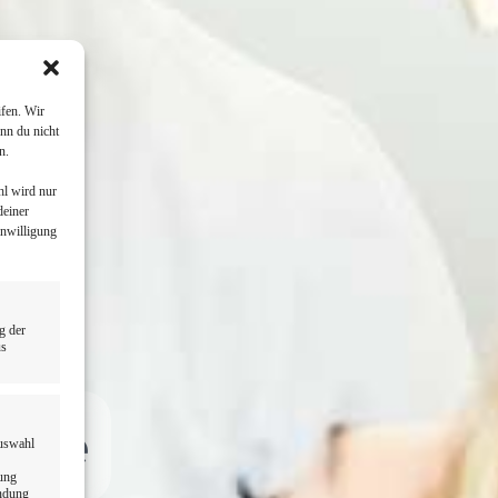
fen. Wir
nn du nicht
n.
hl wird nur
deiner
inwilligung
g der
us
Nähe
Auswahl
dung
endung