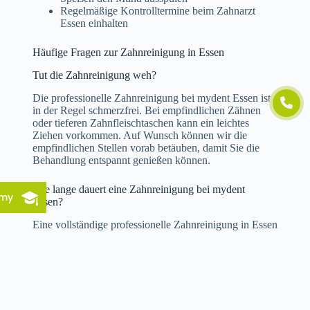
Regelmäßige Kontrolltermine beim Zahnarzt
Essen einhalten
Häufige Fragen zur Zahnreinigung in Essen
Tut die Zahnreinigung weh?
Die professionelle Zahnreinigung bei mydent Essen ist
in der Regel schmerzfrei. Bei empfindlichen Zähnen
oder tieferen Zahnfleischtaschen kann ein leichtes
Ziehen vorkommen. Auf Wunsch können wir die
empfindlichen Stellen vorab betäuben, damit Sie die
Behandlung entspannt genießen können.
Wie lange dauert eine Zahnreinigung bei mydent
emy
Essen?
Eine vollständige professionelle Zahnreinigung in Essen
dauert in der Regel zwischen 45 und 75 Minuten, je
nach Ausgangszustand der Zähne. Bei regelmäßigen
PZR-Patienten ist der Aufwand meist geringer.
Werden Zähne durch die PZR empfindlicher?