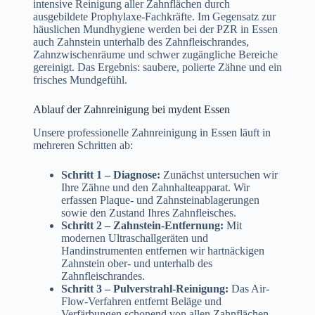
intensive Reinigung aller Zahnflächen durch
ausgebildete Prophylaxe-Fachkräfte. Im Gegensatz zur
häuslichen Mundhygiene werden bei der PZR in Essen
auch Zahnstein unterhalb des Zahnfleischrandes,
Zahnzwischenräume und schwer zugängliche Bereiche
gereinigt. Das Ergebnis: saubere, polierte Zähne und ein
frisches Mundgefühl.
Ablauf der Zahnreinigung bei mydent Essen
Unsere professionelle Zahnreinigung in Essen läuft in
mehreren Schritten ab:
Schritt 1 – Diagnose:
Zunächst untersuchen wir
Ihre Zähne und den Zahnhalteapparat. Wir
erfassen Plaque- und Zahnsteinablagerungen
sowie den Zustand Ihres Zahnfleisches.
Schritt 2 – Zahnstein-Entfernung:
Mit
modernen Ultraschallgeräten und
Handinstrumenten entfernen wir hartnäckigen
Zahnstein ober- und unterhalb des
Zahnfleischrandes.
Schritt 3 – Pulverstrahl-Reinigung:
Das Air-
Flow-Verfahren entfernt Beläge und
Verfärbungen schonend von allen Zahnflächen,