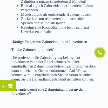
Zahnbürste putzen (mindestens 2 Minuten)
Einmal täglich Zahnseide oder Interdentalbürsten
verwenden
Mundspülung als ergänzende Hygiene nutzen
Zuckerkonsum reduzieren und nach süßen
Speisen den Mund ausspülen
Regelmäßige Kontrolltermine beim Zahnarzt
Leverkusen einhalten
Häufige Fragen zur Zahnreinigung in Leverkusen
Tut die Zahnreinigung weh?
Die professionelle Zahnreinigung bei mydent
Leverkusen ist in der Regel schmerzfrei. Bei
empfindlichen Zähnen oder tieferen Zahnfleischtaschen
kann ein leichtes Ziehen vorkommen. Auf Wunsch
können wir die empfindlichen Stellen vorab betäuben,
damit Sie die Behandlung entspannt genießen können.
emy
Wie lange dauert eine Zahnreinigung bei mydent
Leverkusen?
Eine vollständige professionelle Zahnreinigung in
Leverkusen dauert in der Regel zwischen 45 und 75