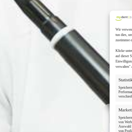
Wir verwend
tun dies, u
zustimmst o
Klicke unte
auf dieser 
Einwilligun
verwalten" 
Statist
Speichern
Performan
verschied
Market
Ihr
Speichern
von Werbe
Auswahl p
von Profi