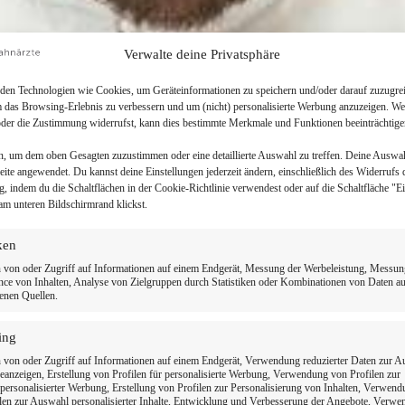
Verwalte deine Privatsphäre
en Technologien wie Cookies, um Geräteinformationen zu speichern und/oder darauf zuzugrei
m das Browsing-Erlebnis zu verbessern und um (nicht) personalisierte Werbung anzuzeigen. We
der die Zustimmung widerrufst, kann dies bestimmte Merkmale und Funktionen beeinträchtige
n, um dem oben Gesagten zuzustimmen oder eine detaillierte Auswahl zu treffen. Deine Auswa
Seite angewendet. Du kannst deine Einstellungen jederzeit ändern, einschließlich des Widerrufs 
g, indem du die Schaltflächen in der Cookie-Richtlinie verwendest oder auf die Schaltfläche "E
am unteren Bildschirmrand klickst.
iken
 von oder Zugriff auf Informationen auf einem Endgerät, Messung der Werbeleistung, Messun
ce von Inhalten, Analyse von Zielgruppen durch Statistiken oder Kombinationen von Daten a
enen Quellen.
ing
 Zahnarzt in Ihrer 
 von oder Zugriff auf Informationen auf einem Endgerät, Verwendung reduzierter Daten zur 
anzeigen, Erstellung von Profilen für personalisierte Werbung, Verwendung von Profilen zur
ersonalisierter Werbung, Erstellung von Profilen zur Personalisierung von Inhalten, Verwen
len zur Auswahl personalisierter Inhalte, Entwicklung und Verbesserung der Angebote, Verw