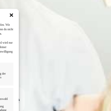
fen. Wir
nn du nicht
n.
hl wird nur
deiner
inwilligung
g der
us
Nähe
Auswahl
dung
endung