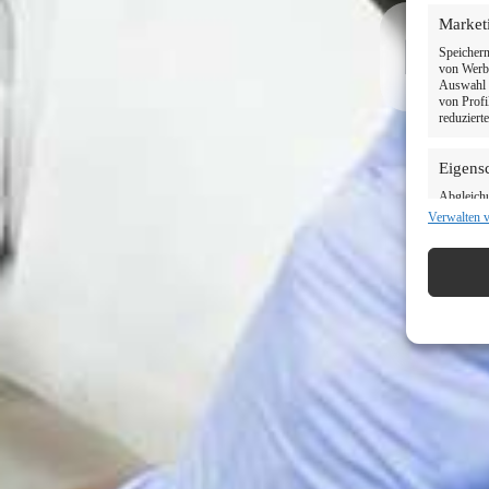
Market
Ihr
Speichern
von Werbe
Auswahl p
von Profi
reduziert
Eigens
Abgleich
verschied
Verwalten 
Informati
Verwen
Informa
Gewähr
und Fe
Inhalte