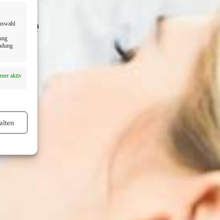
Nähe
Auswahl
dung
endung
mer aktiv
alten
mer aktiv