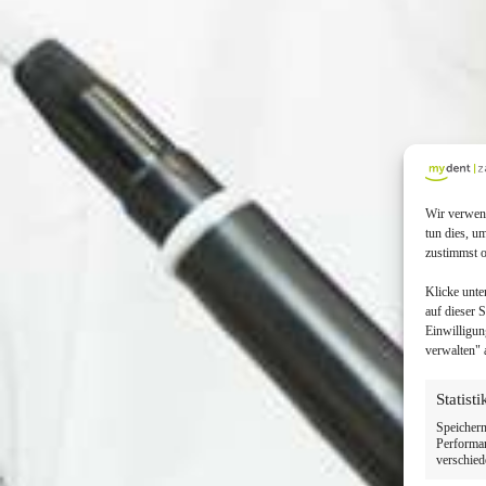
Wir verwend
tun dies, u
zustimmst o
Klicke unte
auf dieser 
Einwilligun
verwalten" 
Statist
Speichern
Performan
verschied