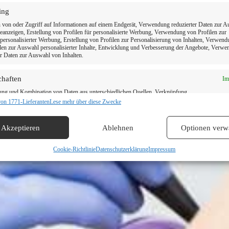
ing
 Zahnarzt in Ihrer 
 von oder Zugriff auf Informationen auf einem Endgerät, Verwendung reduzierter Daten zur 
anzeigen, Erstellung von Profilen für personalisierte Werbung, Verwendung von Profilen zur
ersonalisierter Werbung, Erstellung von Profilen zur Personalisierung von Inhalten, Verwen
len zur Auswahl personalisierter Inhalte, Entwicklung und Verbesserung der Angebote, Verw
er Daten zur Auswahl von Inhalten.
Termin vereinbaren
chaften
Im
ung und Kombination von Daten aus unterschiedlichen Quellen, Verknüpfung
ener Endgeräte, Identifikation von Endgeräten anhand automatisch übermittelter
von 1771-Lieferanten
Lese mehr über diese Zwecke
onen.
Akzeptieren
Ablehnen
Optionen verw
dung genauer Standortdaten, Geräte anhand von aktiv angeforderten
tionen identifizieren.
Cookie-Richtlinie
Datenschutzerklärung
Impressum
leistung der Sicherheit, Verhinderung und Aufdeckung von Betrug
hlerbehebung, Bereitstellung und Anzeige von Werbung und
Im
n, Ihre Entscheidungen zum Datenschutz speichern und übermitteln.