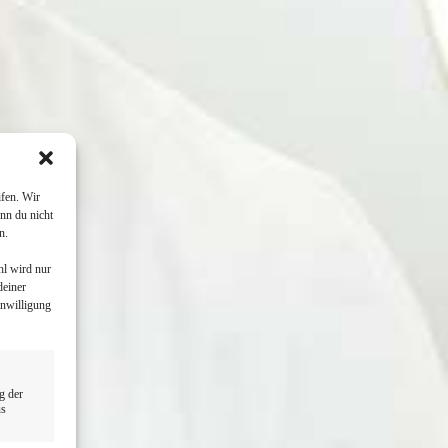
fen. Wir
nn du nicht
n.
hl wird nur
deiner
inwilligung
g der
us