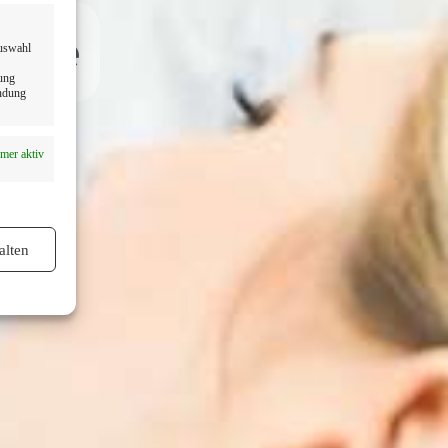
Nähe
Auswahl
dung
endung
mer aktiv
alten
mer aktiv