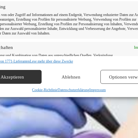
ing
 Zahnarzt in Ihrer 
 von oder Zugriff auf Informationen auf einem Endgerät, Verwendung reduzierter Daten zur 
anzeigen, Erstellung von Profilen für personalisierte Werbung, Verwendung von Profilen zur
ersonalisierter Werbung, Erstellung von Profilen zur Personalisierung von Inhalten, Verwen
len zur Auswahl personalisierter Inhalte, Entwicklung und Verbesserung der Angebote, Verw
er Daten zur Auswahl von Inhalten.
Termin vereinbaren
chaften
Im
ung und Kombination von Daten aus unterschiedlichen Quellen, Verknüpfung
ener Endgeräte, Identifikation von Endgeräten anhand automatisch übermittelter
von 1771-Lieferanten
Lese mehr über diese Zwecke
onen.
Akzeptieren
Ablehnen
Optionen verw
dung genauer Standortdaten, Geräte anhand von aktiv angeforderten
tionen identifizieren.
Cookie-Richtlinie
Datenschutzerklärung
Impressum
leistung der Sicherheit, Verhinderung und Aufdeckung von Betrug
hlerbehebung, Bereitstellung und Anzeige von Werbung und
Im
n, Ihre Entscheidungen zum Datenschutz speichern und übermitteln.