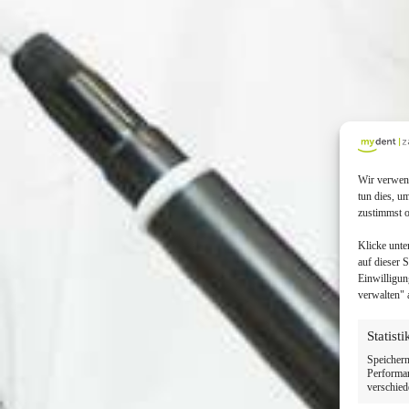
Wir verwend
tun dies, u
zustimmst o
Klicke unte
auf dieser 
Einwilligun
verwalten" 
Statist
Speichern
Performan
verschied