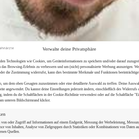
Verwalte deine Privatsphäre
en Technologien wie Cookies, um Geräteinformationen zu speichern und/oder darauf zuzugrei
m das Browsing-Erlebnis zu verbessern und um (nicht) personalisierte Werbung anzuzeigen. We
der die Zustimmung widerrufst, kann dies bestimmte Merkmale und Funktionen beeinträchtige
n, um dem oben Gesagten zuzustimmen oder eine detaillierte Auswahl zu treffen. Deine Auswa
Seite angewendet. Du kannst deine Einstellungen jederzeit ändern, einschließlich des Widerrufs 
g, indem du die Schaltflächen in der Cookie-Richtlinie verwendest oder auf die Schaltfläche "E
am unteren Bildschirmrand klickst.
iken
 von oder Zugriff auf Informationen auf einem Endgerät, Messung der Werbeleistung, Messun
ce von Inhalten, Analyse von Zielgruppen durch Statistiken oder Kombinationen von Daten a
enen Quellen.