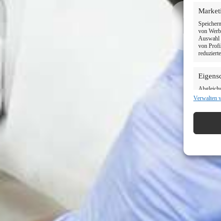
Market
Ihr
Speichern
von Werbe
Auswahl p
von Profi
reduziert
Eigens
Abgleich
verschied
Verwalten 
Informati
Verwen
Informa
Gewähr
und Fe
Inhalte