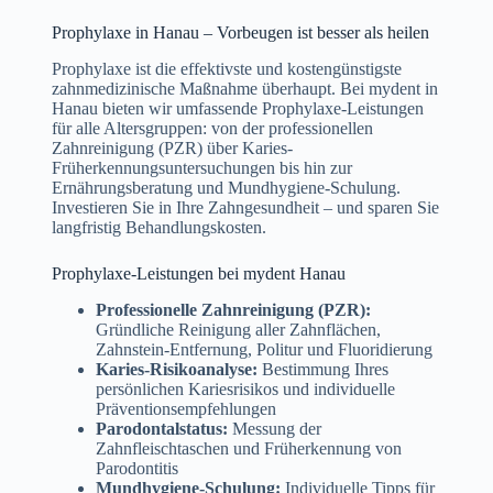
Prophylaxe in Hanau – Vorbeugen ist besser als heilen
Prophylaxe ist die effektivste und kostengünstigste
zahnmedizinische Maßnahme überhaupt. Bei mydent in
Hanau bieten wir umfassende Prophylaxe-Leistungen
für alle Altersgruppen: von der professionellen
Zahnreinigung (PZR) über Karies-
Früherkennungsuntersuchungen bis hin zur
Ernährungsberatung und Mundhygiene-Schulung.
Investieren Sie in Ihre Zahngesundheit – und sparen Sie
langfristig Behandlungskosten.
Prophylaxe-Leistungen bei mydent Hanau
Professionelle Zahnreinigung (PZR):
Gründliche Reinigung aller Zahnflächen,
Zahnstein-Entfernung, Politur und Fluoridierung
Karies-Risikoanalyse:
Bestimmung Ihres
persönlichen Kariesrisikos und individuelle
Präventionsempfehlungen
Parodontalstatus:
Messung der
Zahnfleischtaschen und Früherkennung von
Parodontitis
Mundhygiene-Schulung:
Individuelle Tipps für